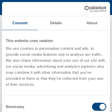
我们的愿景
Consent
Details
About
为客户增值
This website uses cookies
竞争力
We use cookies to personalise content and ads, to
振奋人心的企业文化
provide social media features and to analyse our traffic.
We also share information about your use of our site with
可持续发展和独立性
our social media, advertising and analytics partners who
may combine it with other information that you’ve
面向国际
provided to them or that they’ve collected from your use
of their services.
环保的产品
Consent
Necessary
Selection