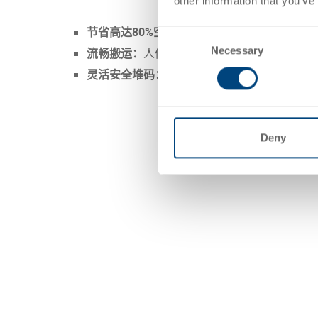
other information that you’ve
节省高达80%空间：
嵌套后显著减少存储体积
Consent
Necessary
Selection
流畅搬运：
人体工学把手便于手动搬运，独特
灵活安全堆码：
配有或不配有提手均可安全堆
Deny