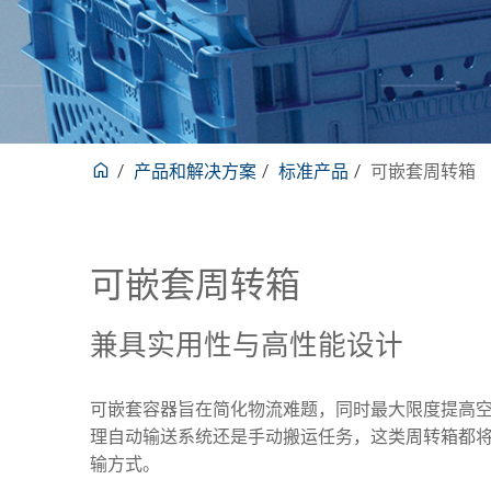
方案
过监
碳中性产品
活动
医药
托盘
CO2 计算器
邮政
可堆
纺织
保温
产品和解决方案
标准产品
可嵌套周转箱
可嵌套周转箱
兼具实用性与高性能设计
可嵌套容器旨在简化物流难题，同时最大限度提高
理自动输送系统还是手动搬运任务，这类周转箱都
输方式。