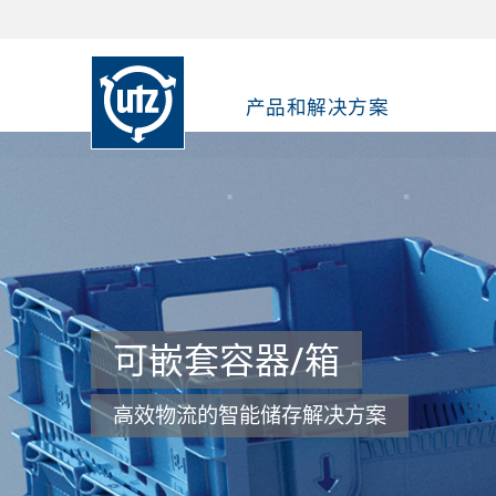
产品和解决方案
通
可
U
回
碳
CO
成
关
U
塑料
可重复
Utz
参考
成功
时刻
我们
我们
我们
以安
伍兹 7
新闻
展会
个性化解决方案
顾客
我们的态度
我们是谁
空缺职位
谢谢您
定制
汽车
可折
经济
RFI
生命
用包
立法
发
行业解决方案
案例研究
我们的理解
我们的使命
成为Utz的员工
定制
电子
运输
生态
探索
浏览
我们
我们
分散
Utz
通过
新闻区
探索
透明、
UIC
UIC
通过补
我们的
您对U
Utz
多年来
—— 
通过R
Utz
球品牌
了解U
伍兹
商，专
用、
对客
们在
质量
他活
加各
可嵌套容器/箱
标准产品
可持续发展报告
我们的组织结构
职业教育
用于
零售
可折
社会
持续
量，
量，
可回
产品
在这
企业。
远培训
我们
术。
用I
为一
团在
零售
法，
来，我
装解
式的
质量
精神
Utz
认识
迈向
UIC
UIC
接流入
的影
和培
且已
有1
资源
塑料包装配件与内衬
Utz工业化合物 （UIC®)
Utz 质量
元件
家庭
危险
件。
托盘
面的
创新
包装
其是
130
求，
业文
完全
相结
更多
务。
美。
美。
偿项
择来
对空
和内
有些
高效物流的智能储存解决方案
持续
范围
量的
示了
欧洲
造定
影响
排。
声明
声明
替代
们一个
Utz
骨干
智能产品
回收
伍兹 75 年
热成
内部
大容
使用
证。
面取
（PP
的物
请！
Utz
提高
方法
Utz ID
PPWR
新闻
技术
食品
可嵌