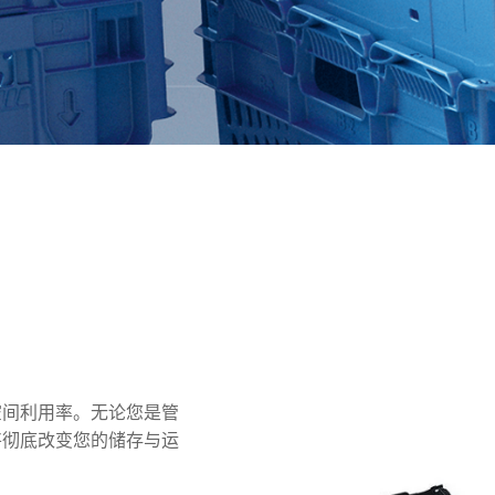
背后的故事！
管要求。
叠周转箱
箱
空间利用率。无论您是管
将彻底改变您的储存与运