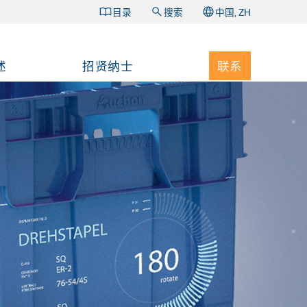
目录
搜索
中国, ZH
述
招贤纳士
联系
的可
高效
您的物
工学操
行业的