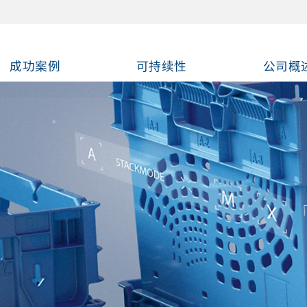
成功案例
可持续性
公司概
过信念实现可持续
持续发展报告
tz工业化合物
收
中性补偿
2 计算器
为Utz的一员
于我们
tz的职业培训
耐用且节省空间
包装配件与内衬
使用包装的追溯与追踪 |
 ID——可重复使用包装的数字化
资料：我们成功的客户合作
案例：Utz集团创新的可重复使
关注：即将出台的可持续发展
是谁
的使命
的组织结构
全为设计核心的容器
5 年
、行业活动、会议和贸易展
塑料包装
叠大型周转箱
可持续性
D、无源物联网与ID技术
周期追踪
装解决方案
展
嵌套容器，实现
塑料托盘
手推车
可持续性
全系列可重复使用的包装配件
我们的参考资料页面，查看全
是领先的可重复使用包装制造
致力于制造高质量、可重复使
和灵活的组织结构使我们能够
 确保为客户提供最高质量。我
自身努力实现增长，追求最高
提供最新产品、Utz集团和其
伍兹的下一站！与我们一起参
开放、诚实 – 了解我们为可
®是具有特定材料特性的高质
®是具有特定材料特性的高质
偿二氧化碳的份额，Utz塑料
 CO2 计算器透明地显示我们
tz的工作感兴趣并想申请吗?
集团是一个等级结构扁平的家族
，Utz集团一直是一个具有长
物流
从盖子、 隔板到标签和RFID技
FID、无源物联网、信标和耐
 ID 将每个可重复使用容器转变
和行业领导者如何信任Utz集
tz Group如何为制药、汽车和
集团始终领先于即将出台的立
门生产定制产品。75 多年
可回收和可循环利用的塑料包
户的询问做出快速反应，家庭
开发过程中进行一系列严格的
和客户利益最大化，并将家族
动的信息。此外，您还将看到
种展会、会议和特别活动。来
物流与生产的定制工件载具
叠周转箱
可持续性
发展做出的努力，与我们一起
经过质量测试的二次原材料。
经过质量测试的二次原材料。
收包装成为气候中性。补偿直
的足迹。您会惊讶于材料选择
里您可以找到当前的空缺职位
许多员工喜欢在Utz工作，并
前景的企业。如今，Utz集团
最重要的原则是谨慎使用各种
提供定制选项和技术性塑料零
D技术，实时掌握每个周转箱、
个可追踪的资产，为您带来全
制药、汽车、零售等领域提供
等行业提供创新的可重复使用
并适应新的可持续性要求，尤
们在三大洲的 8 个地点拥有
决方案，以满足客户的不同需
合作纽带促进了生动活泼的企
测试，以确保我们的塑料容器
与对员工和社会的高度责任感
集团所有企业参展的概况。了解
我们的团队，体验我们的服
可持续发展的未来。
®的物理性能可与原始材料相媲
®的物理性能可与原始材料相媲
Myclimate基金会的认证碳补
响。立即使用预定义的文章选
训机会。请现在就发给我们您
经在这家公司工作多年。赞赏
0%的工作岗位由实习生担任。
。现代塑料技术使创造性和可
支架 注塑
购物
品周转箱
和货盘的动态，并为PPWR及
可视性、更低的成本以及可衡
和可持续的包装解决方案。
解决方案。我们的案例研究展
在包装领域。我们将深入研究
0 名员工，一直致力于创造和制
同时最大限度地减少对环境的
化。
符合预期用途。
合。
在此了解我们的最新活动安
通过创新的可嵌套容器优化
我们以透明和易于理解的方式
我们以透明和易于理解的方式
目。影响是可以直接衡量的。
配置您的选择，或向我们询问
缺职位的在线申请或发送给我
部晋升是我们公司的核心，在
当年的培训生已经成为公司的
性的解决方案成为可能。我们
三排放提供可重复使用周转验
可持续发展数据
在提供定制化、可持续设计方
包装和包装废弃物法规
制的、可持续的、可重复使用
。
流。专为无缝自动化、人体
我们产品中使用的原材料。
我们产品中使用的原材料。
方案。
主动申请 - 我们期待您的申
任何子公司，人们都能感受到
力量。
型元件支架
物流
量周转箱
的塑料是百分之百可回收的。
得的实际成功，这些设计能够
WR）， 以及我们积极主动的
流包装和塑料技术部件。
作以及跨零售、电商和食品
创造的良好工作氛围。
效率和合规性。探索我们解决
如何确保我们的产品满足或超
塑料部件
套周转箱
多功能应用而设计。