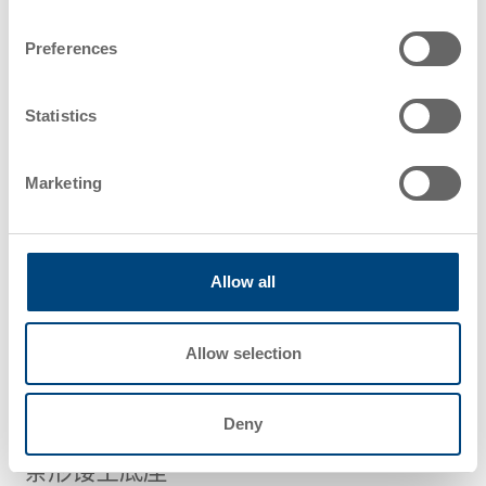
条形码标签
Preferences
贴于容器或包装上的机器可读标签，便于在物流或零售环
节中进行识别与追踪。
Statistics
条形码扫描
Marketing
通过读取机器可识别数据，用于库存管理和运输过程中的
产品追踪与识别。
Allow all
条形孔侧壁
Allow selection
带有规则穿孔的容器侧壁设计，在保持结构强度的同时实
现减重和内容物可视性。
Deny
条形镂空底座