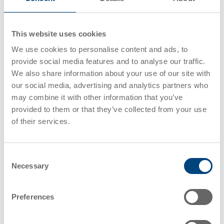
参与循环经济倡议是一项具有前瞻性的战略，可促进长期
This website uses cookies
的可持续发展。这包括在设计产品和包装时考虑到使用寿
命的结束，确保材料易于回收或重新利用。整个供应链的
We use cookies to personalise content and ads, to
合作对于循环经济倡议的成功至关重要。
provide social media features and to analyse our traffic.
We also share information about your use of our site with
our social media, advertising and analytics partners who
我们可以支持企业选择易于回收的创新材料。我们还在我
may combine it with other information that you’ve
们的工厂对塑料包装和某些其他塑料产品进行报废回收。
provided to them or that they’ve collected from your use
通过积极参与循环经济，企业可以为减少塑料废弃物和促
of their services.
进更可持续发展的未来做出贡献。
结论
Consent
Necessary
Selection
减少物流、汽车和零售行业的塑料消耗不仅是一种责任，
Preferences
更是引领可持续发展的机遇。采用可重复使用和可回收的
塑料包装、优化包装设计以及推广循环经济倡议都是强有