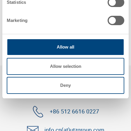
力的措施，可以为更加环保和负责任的未来铺平道路。现
Statistics
在是物流、汽车或零售等行业率先为地球带来积极变化的
时候了。
Marketing
分享此帖子：
Allow all
Allow selection
Deny
您还有问题吗？请联系我们！
+86 512 6616 0227
info.cn(at)utzgroup.com