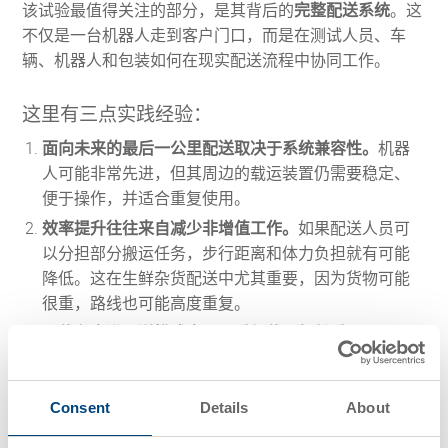
该试验最值得关注的部分，是其背后的
完整配送系统
。这
不仅是一台机器人走到客户门口，而是在测试人员、车
辆、机器人和包装如何在现实配送流程中协同工作。
这里有三点实践经验：
面向未来的最后一公里配送取决于系统兼容性。
机器
人可能非常先进，但其周边的载运装置仍需要稳定、
便于操作，并适合重复使用。
效率提升往往来自减少非增值工作。
如果配送人员可
以分担部分搬运任务，步行距离和体力负担就有可能
降低。这在生鲜杂货配送中尤其重要，因为货物可能
很重，路线也可能高度重复。
即使在先进配送模式中，可重复使用仍然重要。
零售
和电子商务运营商面临着同时提升可持续性和绩效的
压力。因此，可重复使用包装是未来配送设计中的实
用组成部分，而不仅仅是一项可持续发展决策。
Consent
Details
About